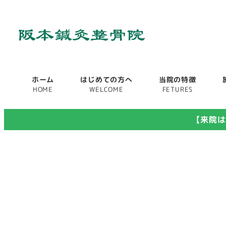
メ
イ
ン
コ
ン
ホーム
はじめての方へ
当院の特徴
HOME
WELCOME
FETURES
テ
ン
【来院は
ツ
へ
移
動